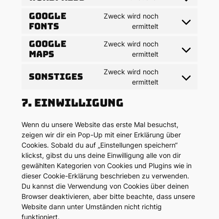
Consent
to
Google
Zweck wird noch
service
Fonts
Consent
ermittelt
wordpress
to
Google
Zweck wird noch
service
Maps
Consent
ermittelt
google-
to
fonts
Zweck wird noch
service
Sonstiges
Consent
ermittelt
google-
to
maps
7. Einwilligung
service
sonstiges
Wenn du unsere Website das erste Mal besuchst,
zeigen wir dir ein Pop-Up mit einer Erklärung über
Cookies. Sobald du auf „Einstellungen speichern“
klickst, gibst du uns deine Einwilligung alle von dir
gewählten Kategorien von Cookies und Plugins wie in
dieser Cookie-Erklärung beschrieben zu verwenden.
Du kannst die Verwendung von Cookies über deinen
Browser deaktivieren, aber bitte beachte, dass unsere
Website dann unter Umständen nicht richtig
funktioniert.